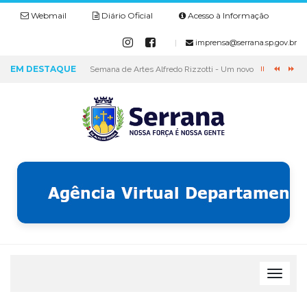
Webmail
Diário Oficial
Acesso à Informação
|
imprensa@serrana.sp.gov.br
EM DESTAQUE
Semana de Artes Alfredo Rizzotti - Um novo marco para a 
T