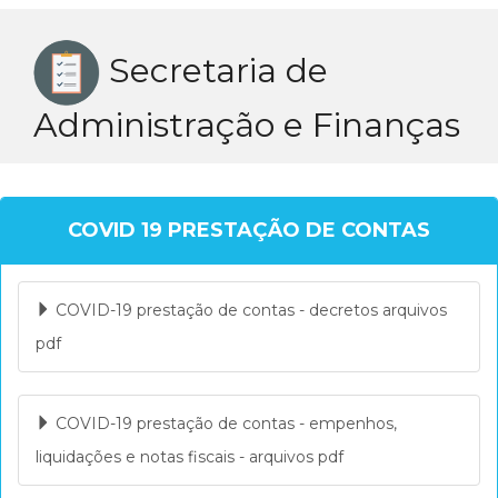
o
Secretaria de
Administração e Finanças
g
g
COVID 19 PRESTAÇÃO DE CONTAS
l
COVID-19 prestação de contas - decretos arquivos
e
pdf
n
COVID-19 prestação de contas - empenhos,
liquidações e notas fiscais - arquivos pdf
a